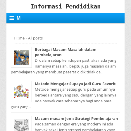
Informasi Pendidikan
≡
M
E
Home
»
All posts
N
Berbagai Macam Masalah dalam
U
pembelajaran
Di dalam setiap kehidupan pasti aka nada yang
namanya masalah , begitu juga masalah dalam
pembelajaran yang membuat peserta didik tidak da...
Metode Mengajar Supaya Jadi Guru Favorit
Metode mengajar setiap guru pada umumnya
berbeda antara yang satu dengan yang lainnya.
Ada banyak cara sebenarnya bagi anda para
guru yang...
Macam-macam Jenis Strategi Pembelajaran
Pada zaman dengan era yang modern ini ada
banyak sekali jenis strategi pembelajaran yang