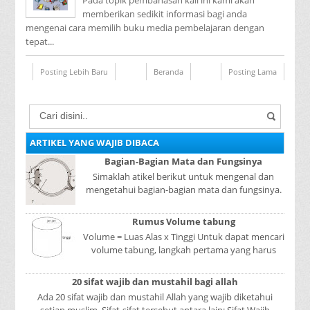
Pada topik pembahasan kali ini kami akan
memberikan sedikit informasi bagi anda
mengenai cara memilih buku media pembelajaran dengan
tepat...
Posting Lebih Baru
Beranda
Posting Lama
ARTIKEL YANG WAJIB DIBACA
Bagian-Bagian Mata dan Fungsinya
Simaklah atikel berikut untuk mengenal dan
mengetahui bagian-bagian mata dan fungsinya.
Mata adalah bagian yang sangat penting, karena
mer...
Rumus Volume tabung
Volume = Luas Alas x Tinggi Untuk dapat mencari
volume tabung, langkah pertama yang harus
kita lakukan adalah mencari luas lingkaran
tabun...
20 sifat wajib dan mustahil bagi allah
Ada 20 sifat wajib dan mustahil Allah yang wajib diketahui
setiap muslim. Sifat-sifat tersebut antara lain: Sifat Wajib