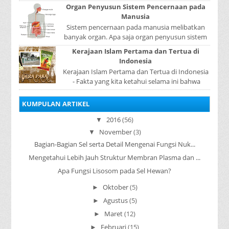
dapat berpindah atau mengalir dari benda yang
Organ Penyusun Sistem Pencernaan pada
...
Manusia
Sistem pencernaan pada manusia melibatkan
banyak organ. Apa saja organ penyusun sistem
pencernaan pada manusia ? Organ penyusun
Kerajaan Islam Pertama dan Tertua di
sistem p...
Indonesia
Kerajaan Islam Pertama dan Tertua di Indonesia
- Fakta yang kita ketahui selama ini bahwa
kerajaan Samudera Pasai merupakan kerajaan ...
KUMPULAN ARTIKEL
2016
(56)
▼
November
(3)
▼
Bagian-Bagian Sel serta Detail Mengenai Fungsi Nuk...
Mengetahui Lebih Jauh Struktur Membran Plasma dan ...
Apa Fungsi Lisosom pada Sel Hewan?
Oktober
(5)
►
Agustus
(5)
►
Maret
(12)
►
Februari
(15)
►