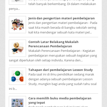
telah banyak berkembang. Di dalam melakukan
penya...
Jenis dan pengertian materi pembelajaran
Jenis dan pengertian materi pembelajaran - Pada
saat kita masih berada di bangku sekolah sering
kali kita mendengar sebuah kata materi pel...
Contoh Latar Belakang Makalah
Perencanaan Pembelajaran
Makalah Perencanaan Pembelajaran - Kegiatan
pembelajaran merupakan sebuah kegiatan yang
sangat diperlukan oleh setiap individu. Karena den...
Tahapan dari pembelajaran Lesson Study
Pada saat ini di ilmu pendidikan sedang marak
dengan adanya sebuah pembelajaran Lesson
Study, mungkin bagi anda yang sudah tahu soal
ini b...
Cara memilih buku media pembelajaran
yang tepat