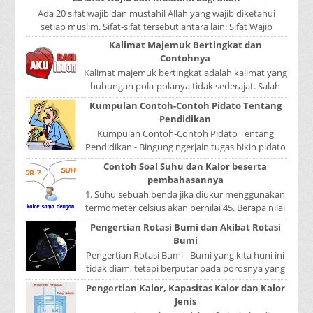
Ada 20 sifat wajib dan mustahil Allah yang wajib diketahui
setiap muslim. Sifat-sifat tersebut antara lain: Sifat Wajib
Tulisan A...
Kalimat Majemuk Bertingkat dan
Contohnya
Kalimat majemuk bertingkat adalah kalimat yang
hubungan pola-polanya tidak sederajat. Salah
satu pola menduduki sebagai induk kalimat, se...
Kumpulan Contoh-Contoh Pidato Tentang
Pendidikan
Kumpulan Contoh-Contoh Pidato Tentang
Pendidikan - Bingung ngerjain tugas bikin pidato
sekolah? Atau sedang nyari kumpulan contoh-
Contoh Soal Suhu dan Kalor beserta
contoh ...
pembahasannya
1. Suhu sebuah benda jika diukur menggunakan
termometer celsius akan bernilai 45. Berapa nilai
yang ditunjukkan oleh termometer Reamur, ...
Pengertian Rotasi Bumi dan Akibat Rotasi
Bumi
Pengertian Rotasi Bumi - Bumi yang kita huni ini
tidak diam, tetapi berputar pada porosnya yang
disebut rotasi bumi. Waktu yang diperlukan...
Pengertian Kalor, Kapasitas Kalor dan Kalor
Jenis