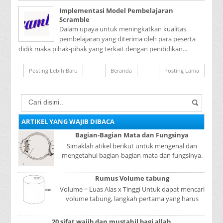
Implementasi Model Pembelajaran
Scramble
Dalam upaya untuk meningkatkan kualitas
pembelajaran yang diterima oleh para peserta
didik maka pihak-pihak yang terkait dengan pendidikan...
Posting Lebih Baru
Beranda
Posting Lama
ARTIKEL YANG WAJIB DIBACA
Bagian-Bagian Mata dan Fungsinya
Simaklah atikel berikut untuk mengenal dan
mengetahui bagian-bagian mata dan fungsinya.
Mata adalah bagian yang sangat penting, karena
mer...
Rumus Volume tabung
Volume = Luas Alas x Tinggi Untuk dapat mencari
volume tabung, langkah pertama yang harus
kita lakukan adalah mencari luas lingkaran
tabun...
20 sifat wajib dan mustahil bagi allah