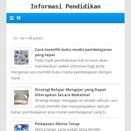
Informasi Pendidikan
≡
M
E
Home
»
All posts
N
Cara memilih buku media pembelajaran
U
yang tepat
Pada topik pembahasan kali ini kami akan
memberikan sedikit informasi bagi anda
mengenai cara memilih buku media pembelajaran dengan
tepat...
Strategi Belajar Mengajar yang Dapat
Diterapkan Secara Maksimal
Strategi belajar mengajar ini adalah sebuah cara
untuk memilih dan menyampaikan sebuah
bahan pembelajaran atau materi pembelajaran yang b...
Pelepasan Aktiva Tetap
Aktiva tetap yang sudah lama dimiliki