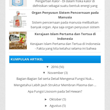
Pengertian Kalor - Di dalam fisika kalor di
defnisikan sebagai suatu bentuk energi yang
dapat berpindah atau mengalir dari benda yang
Organ Penyusun Sistem Pencernaan pada
...
Manusia
Sistem pencernaan pada manusia melibatkan
banyak organ. Apa saja organ penyusun sistem
pencernaan pada manusia ? Organ penyusun
Kerajaan Islam Pertama dan Tertua di
sistem p...
Indonesia
Kerajaan Islam Pertama dan Tertua di Indonesia
- Fakta yang kita ketahui selama ini bahwa
kerajaan Samudera Pasai merupakan kerajaan ...
KUMPULAN ARTIKEL
2016
(56)
▼
November
(3)
▼
Bagian-Bagian Sel serta Detail Mengenai Fungsi Nuk...
Mengetahui Lebih Jauh Struktur Membran Plasma dan ...
Apa Fungsi Lisosom pada Sel Hewan?
Oktober
(5)
►
Agustus
(5)
►