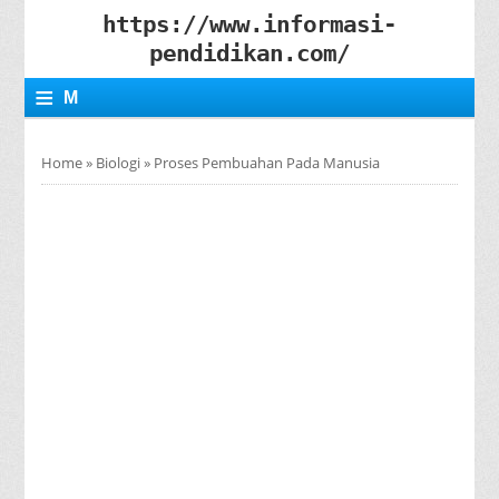
https://www.informasi-
pendidikan.com/
≡
M
E
Home
»
Biologi
»
Proses Pembuahan Pada Manusia
N
U