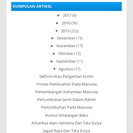
sistem p...
KUMPULAN ARTIKEL
2017
(6)
►
2016
(56)
►
2015
(252)
▼
Desember
(15)
►
November
(17)
►
Oktober
(15)
►
September
(11)
►
Agustus
(17)
▼
Definisi Atau Pengertian Enzim
Proses Pembuahan Pada Manusia
Perkembangan Kehamilan Manusia
Pertumbuhan Janin Dalam Rahim
Pertumbuhan Pada Manusia
Rumus Simpangan Baku
Antariksa Alam Semesta Dan Tata Surya
Jagad Raya Dan Tata Surya