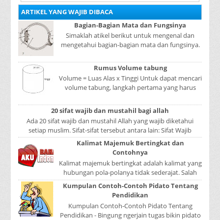
ARTIKEL YANG WAJIB DIBACA
Bagian-Bagian Mata dan Fungsinya
Simaklah atikel berikut untuk mengenal dan
mengetahui bagian-bagian mata dan fungsinya.
Mata adalah bagian yang sangat penting, karena
mer...
Rumus Volume tabung
Volume = Luas Alas x Tinggi Untuk dapat mencari
volume tabung, langkah pertama yang harus
kita lakukan adalah mencari luas lingkaran
tabun...
20 sifat wajib dan mustahil bagi allah
Ada 20 sifat wajib dan mustahil Allah yang wajib diketahui
setiap muslim. Sifat-sifat tersebut antara lain: Sifat Wajib
Tulisan A...
Kalimat Majemuk Bertingkat dan
Contohnya
Kalimat majemuk bertingkat adalah kalimat yang
hubungan pola-polanya tidak sederajat. Salah
satu pola menduduki sebagai induk kalimat, se...
Kumpulan Contoh-Contoh Pidato Tentang
Pendidikan
Kumpulan Contoh-Contoh Pidato Tentang
Pendidikan - Bingung ngerjain tugas bikin pidato