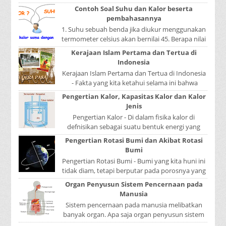
sekolah? Atau sedang nyari kumpulan contoh-
Contoh Soal Suhu dan Kalor beserta
contoh ...
pembahasannya
1. Suhu sebuah benda jika diukur menggunakan
termometer celsius akan bernilai 45. Berapa nilai
yang ditunjukkan oleh termometer Reamur, ...
Kerajaan Islam Pertama dan Tertua di
Indonesia
Kerajaan Islam Pertama dan Tertua di Indonesia
- Fakta yang kita ketahui selama ini bahwa
kerajaan Samudera Pasai merupakan kerajaan ...
Pengertian Kalor, Kapasitas Kalor dan Kalor
Jenis
Pengertian Kalor - Di dalam fisika kalor di
defnisikan sebagai suatu bentuk energi yang
dapat berpindah atau mengalir dari benda yang
Pengertian Rotasi Bumi dan Akibat Rotasi
...
Bumi
Pengertian Rotasi Bumi - Bumi yang kita huni ini
tidak diam, tetapi berputar pada porosnya yang
disebut rotasi bumi. Waktu yang diperlukan...
Organ Penyusun Sistem Pencernaan pada
Manusia
Sistem pencernaan pada manusia melibatkan
banyak organ. Apa saja organ penyusun sistem
pencernaan pada manusia ? Organ penyusun