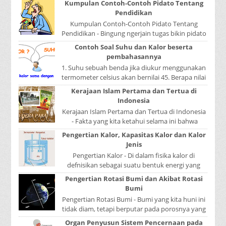
Kumpulan Contoh-Contoh Pidato Tentang
Pendidikan
Kumpulan Contoh-Contoh Pidato Tentang
Pendidikan - Bingung ngerjain tugas bikin pidato
sekolah? Atau sedang nyari kumpulan contoh-
Contoh Soal Suhu dan Kalor beserta
contoh ...
pembahasannya
1. Suhu sebuah benda jika diukur menggunakan
termometer celsius akan bernilai 45. Berapa nilai
yang ditunjukkan oleh termometer Reamur, ...
Kerajaan Islam Pertama dan Tertua di
Indonesia
Kerajaan Islam Pertama dan Tertua di Indonesia
- Fakta yang kita ketahui selama ini bahwa
kerajaan Samudera Pasai merupakan kerajaan ...
Pengertian Kalor, Kapasitas Kalor dan Kalor
Jenis
Pengertian Kalor - Di dalam fisika kalor di
defnisikan sebagai suatu bentuk energi yang
dapat berpindah atau mengalir dari benda yang
Pengertian Rotasi Bumi dan Akibat Rotasi
...
Bumi
Pengertian Rotasi Bumi - Bumi yang kita huni ini
tidak diam, tetapi berputar pada porosnya yang
disebut rotasi bumi. Waktu yang diperlukan...
Organ Penyusun Sistem Pencernaan pada