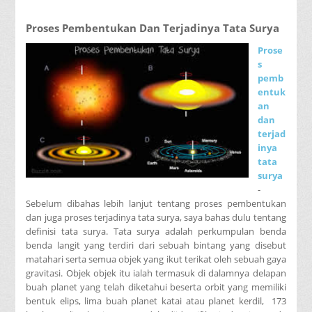
Proses Pembentukan Dan Terjadinya Tata Surya
Prose
s
pemb
entuk
an
dan
terjad
inya
tata
surya
-
Sebelum dibahas lebih lanjut tentang proses pembentukan
dan juga proses terjadinya tata surya, saya bahas dulu tentang
definisi tata surya. Tata surya adalah perkumpulan benda
benda langit yang terdiri dari sebuah bintang yang disebut
matahari serta semua objek yang ikut terikat oleh sebuah gaya
gravitasi. Objek objek itu ialah termasuk di dalamnya delapan
buah planet yang telah diketahui beserta orbit yang memiliki
bentuk elips, lima buah planet katai atau planet kerdil, 173