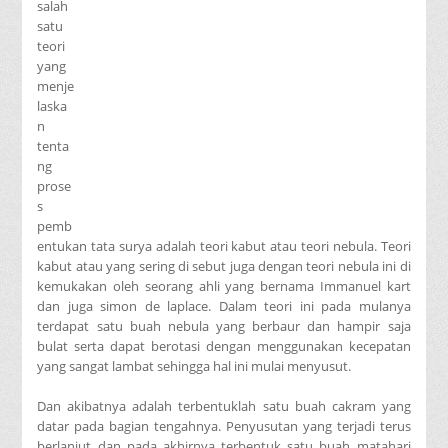
salah
satu
teori
yang
menje
laska
n
tenta
ng
prose
s
pemb
entukan tata surya adalah teori kabut atau teori nebula. Teori
kabut atau yang sering di sebut juga dengan teori nebula ini di
kemukakan oleh seorang ahli yang bernama Immanuel kart
dan juga simon de laplace. Dalam teori ini pada mulanya
terdapat satu buah nebula yang berbaur dan hampir saja
bulat serta dapat berotasi dengan menggunakan kecepatan
yang sangat lambat sehingga hal ini mulai menyusut.
Dan akibatnya adalah terbentuklah satu buah cakram yang
datar pada bagian tengahnya. Penyusutan yang terjadi terus
berlanjut dan pada akhirnya terbentuk satu buah matahari