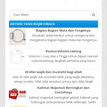
ARTIKEL YANG WAJIB DIBACA
Bagian-Bagian Mata dan Fungsinya
Simaklah atikel berikut untuk mengenal dan
mengetahui bagian-bagian mata dan fungsinya.
Mata adalah bagian yang sangat penting, karena
mer...
Rumus Volume tabung
Volume = Luas Alas x Tinggi Untuk dapat mencari
volume tabung, langkah pertama yang harus
kita lakukan adalah mencari luas lingkaran
tabun...
20 sifat wajib dan mustahil bagi allah
Ada 20 sifat wajib dan mustahil Allah yang wajib diketahui
setiap muslim. Sifat-sifat tersebut antara lain: Sifat Wajib
Tulisan A...
Kalimat Majemuk Bertingkat dan
Contohnya
Kalimat majemuk bertingkat adalah kalimat yang
hubungan pola-polanya tidak sederajat. Salah
satu pola menduduki sebagai induk kalimat, se...