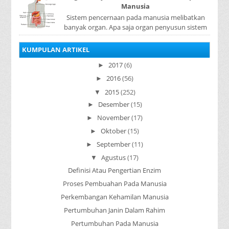
Manusia
Sistem pencernaan pada manusia melibatkan
banyak organ. Apa saja organ penyusun sistem
pencernaan pada manusia ? Organ penyusun
sistem p...
KUMPULAN ARTIKEL
2017
(6)
►
2016
(56)
►
2015
(252)
▼
Desember
(15)
►
November
(17)
►
Oktober
(15)
►
September
(11)
►
Agustus
(17)
▼
Definisi Atau Pengertian Enzim
Proses Pembuahan Pada Manusia
Perkembangan Kehamilan Manusia
Pertumbuhan Janin Dalam Rahim
Pertumbuhan Pada Manusia