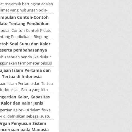
mat majemuk bertingkat adalah
alimat yang hubungan pola-
nya tidak sederajat. Salah satu
mpulan Contoh-Contoh
la menduduki sebagai induk
dato Tentang Pendidikan
kalimat, se...
pulan Contoh-Contoh Pidato
ntang Pendidikan - Bingung
ain tugas bikin pidato sekolah?
ntoh Soal Suhu dan Kalor
tau sedang nyari kumpulan
eserta pembahasannya
contoh-contoh ...
Suhu sebuah benda jika diukur
gunakan termometer celsius
 bernilai 45. Berapa nilai yang
ajaan Islam Pertama dan
tunjukkan oleh termometer
Tertua di Indonesia
Reamur, ...
jaan Islam Pertama dan Tertua
 Indonesia - Fakta yang kita
hui selama ini bahwa kerajaan
ngertian Kalor, Kapasitas
amudera Pasai merupakan
Kalor dan Kalor Jenis
kerajaan ...
ertian Kalor - Di dalam fisika
or di defnisikan sebagai suatu
k energi yang dapat berpindah
rgan Penyusun Sistem
u mengalir dari benda yang ...
ncernaan pada Manusia