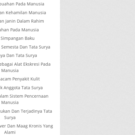
buahan Pada Manusia
an Kehamilan Manusia
n Janin Dalam Rahim
uhan Pada Manusia
 Simpangan Baku
m Semesta Dan Tata Surya
aya Dan Tata Surya
ebagai Alat Ekskresi Pada
Manusia
cam Penyakit Kulit
ik Anggota Tata Surya
Dalam Sistem Pencernaan
Manusia
ukan Dan Terjadinya Tata
Surya
iver Dan Maag Kronis Yang
Alami