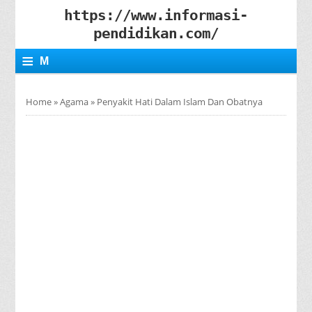
https://www.informasi-
pendidikan.com/
≡
M
E
Home
»
Agama
»
Penyakit Hati Dalam Islam Dan Obatnya
N
U