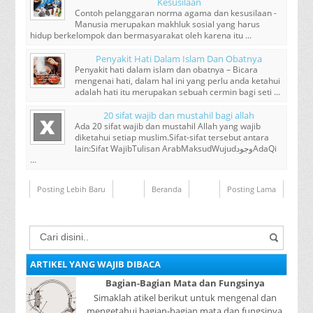
Kesusilaan
Contoh pelanggaran norma agama dan kesusilaan -
Manusia merupakan makhluk sosial yang harus
hidup berkelompok dan bermasyarakat oleh karena itu ...
Penyakit Hati Dalam Islam Dan Obatnya
Penyakit hati dalam islam dan obatnya – Bicara
mengenai hati, dalam hal ini yang perlu anda ketahui
adalah hati itu merupakan sebuah cermin bagi seti ...
20 sifat wajib dan mustahil bagi allah
Ada 20 sifat wajib dan mustahil Allah yang wajib
diketahui setiap muslim.Sifat-sifat tersebut antara
lain:Sifat WajibTulisan ArabMaksudWujudﻭﺟﻮﺩAdaQi
...
Posting Lebih Baru
Beranda
Posting Lama
ARTIKEL YANG WAJIB DIBACA
Bagian-Bagian Mata dan Fungsinya
Simaklah atikel berikut untuk mengenal dan
mengetahui bagian-bagian mata dan fungsinya.