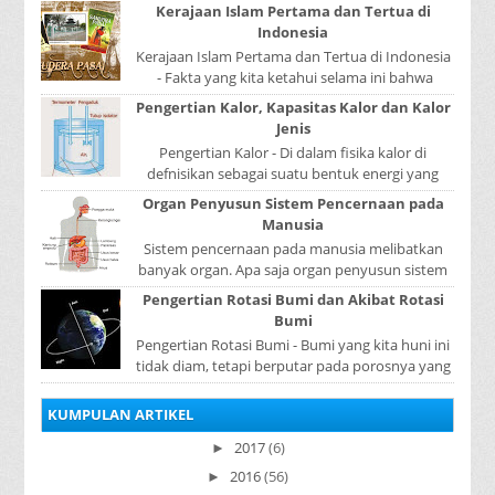
yang ditunjukkan oleh termometer Reamur, ...
Kerajaan Islam Pertama dan Tertua di
Indonesia
Kerajaan Islam Pertama dan Tertua di Indonesia
- Fakta yang kita ketahui selama ini bahwa
kerajaan Samudera Pasai merupakan kerajaan ...
Pengertian Kalor, Kapasitas Kalor dan Kalor
Jenis
Pengertian Kalor - Di dalam fisika kalor di
defnisikan sebagai suatu bentuk energi yang
dapat berpindah atau mengalir dari benda yang
Organ Penyusun Sistem Pencernaan pada
...
Manusia
Sistem pencernaan pada manusia melibatkan
banyak organ. Apa saja organ penyusun sistem
pencernaan pada manusia ? Organ penyusun
Pengertian Rotasi Bumi dan Akibat Rotasi
sistem p...
Bumi
Pengertian Rotasi Bumi - Bumi yang kita huni ini
tidak diam, tetapi berputar pada porosnya yang
disebut rotasi bumi. Waktu yang diperlukan...
KUMPULAN ARTIKEL
2017
(6)
►
2016
(56)
►