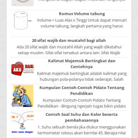
Mata adalah bagian yang sangat penting, karena
mer...
Rumus Volume tabung
Volume = Luas Alas x Tinggi Untuk dapat mencari
volume tabung, langkah pertama yang harus
kita lakukan adalah mencari luas lingkaran
tabun...
20 sifat wajib dan mustahil bagi allah
Ada 20 sifat wajib dan mustahil Allah yang wajib diketahui
setiap muslim. Sifat-sifat tersebut antara lain: Sifat Wajib
Tulisan A...
Kalimat Majemuk Bertingkat dan
Contohnya
Kalimat majemuk bertingkat adalah kalimat yang
hubungan pola-polanya tidak sederajat. Salah
satu pola menduduki sebagai induk kalimat, se...
Kumpulan Contoh-Contoh Pidato Tentang
Pendidikan
Kumpulan Contoh-Contoh Pidato Tentang
Pendidikan - Bingung ngerjain tugas bikin pidato
sekolah? Atau sedang nyari kumpulan contoh-
Contoh Soal Suhu dan Kalor beserta
contoh ...
pembahasannya
1. Suhu sebuah benda jika diukur menggunakan
termometer celsius akan bernilai 45. Berapa nilai