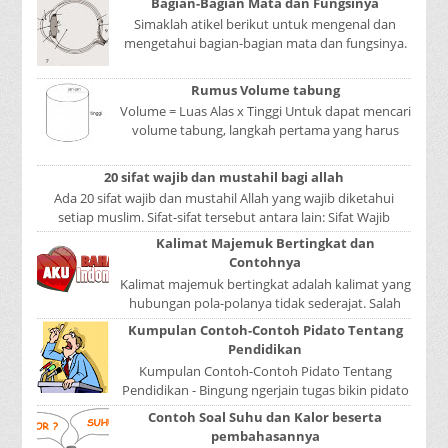
Bagian-Bagian Mata dan Fungsinya
Simaklah atikel berikut untuk mengenal dan
mengetahui bagian-bagian mata dan fungsinya.
Mata adalah bagian yang sangat penting, karena
mer...
Rumus Volume tabung
Volume = Luas Alas x Tinggi Untuk dapat mencari
volume tabung, langkah pertama yang harus
kita lakukan adalah mencari luas lingkaran
tabun...
20 sifat wajib dan mustahil bagi allah
Ada 20 sifat wajib dan mustahil Allah yang wajib diketahui
setiap muslim. Sifat-sifat tersebut antara lain: Sifat Wajib
Tulisan A...
Kalimat Majemuk Bertingkat dan
Contohnya
Kalimat majemuk bertingkat adalah kalimat yang
hubungan pola-polanya tidak sederajat. Salah
satu pola menduduki sebagai induk kalimat, se...
Kumpulan Contoh-Contoh Pidato Tentang
Pendidikan
Kumpulan Contoh-Contoh Pidato Tentang
Pendidikan - Bingung ngerjain tugas bikin pidato
sekolah? Atau sedang nyari kumpulan contoh-
Contoh Soal Suhu dan Kalor beserta
contoh ...
pembahasannya