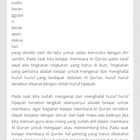
suatu
kesan
ggupa
n,
kecak
apan,
kekua
tan,
yang dimiliki oleh diri kita untuk selalu berusaha dengan diri
sendiri. Pada saat kita belajar membaca Al Qur’an pada taraf
awal ada tingkatan tingkatan yang harus di ikuti. Tingkatan
yang pertama adalah belajar untuk mengenal dan menghafal
huruf huruf yang terdapat didalam Al Qur’an, huruf huruf
tersebut dikenal dengan istilah huruf hijaiyah.
Pada saat kita sudah mengenal dan menghafal huruf huruf
hijaiyah tersebut langkah selanjutnya adalah belajar untuk
membaca. Agar kegiatan belajar membaca Al Qur’an tersebut
dapat berjalan dengan lancar dan baik maka ada baiknya jika
kita mencari guru atau orang yang sudah ahli dalam membaca
Al Qur’an untuk mengajari atau membimbing kita. Pada saat
belajar membaca Al Qur’an hal penting yang harus diketahui
delain mengenal huruf adalah mengetahui tajwid dan hukum