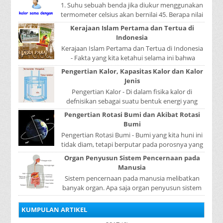
1. Suhu sebuah benda jika diukur menggunakan
termometer celsius akan bernilai 45. Berapa nilai
yang ditunjukkan oleh termometer Reamur, ...
Kerajaan Islam Pertama dan Tertua di
Indonesia
Kerajaan Islam Pertama dan Tertua di Indonesia
- Fakta yang kita ketahui selama ini bahwa
kerajaan Samudera Pasai merupakan kerajaan ...
Pengertian Kalor, Kapasitas Kalor dan Kalor
Jenis
Pengertian Kalor - Di dalam fisika kalor di
defnisikan sebagai suatu bentuk energi yang
dapat berpindah atau mengalir dari benda yang
Pengertian Rotasi Bumi dan Akibat Rotasi
...
Bumi
Pengertian Rotasi Bumi - Bumi yang kita huni ini
tidak diam, tetapi berputar pada porosnya yang
disebut rotasi bumi. Waktu yang diperlukan...
Organ Penyusun Sistem Pencernaan pada
Manusia
Sistem pencernaan pada manusia melibatkan
banyak organ. Apa saja organ penyusun sistem
pencernaan pada manusia ? Organ penyusun
sistem p...
KUMPULAN ARTIKEL