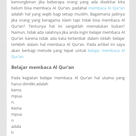
kemungkinan jika beberapa orang yang ada disekitar kita
belum bisa membaca Al Qur’an, padahal
membaca Al Qur’an
adalah hal yang wajib bagi setiap muslim. Bagaimana jadinya
jika orang yang beragama islam tapi tidak bisa membaca Al
Qur’an? Tentunya hal ini sangatlah memalukan bukan?
Namun, tidak ada salahnya jika anda ingin belajar membaca Al
Qur’an karena tidak ada kata terlambat dalam istilah belajar
terlebih dalam hal membaca Al Qur’an. Pada artikel ini saya
akan berbagi metode yang tepat untuk
belajar membaca Al
Qur’an
.
Belajar membaca Al Qur’an
Pada kegiatan belajar membaca Al Qur’an hal utama yang
harus dimiliki adalah
kema
mpua
n.
Kema
mpua
n
adala
h