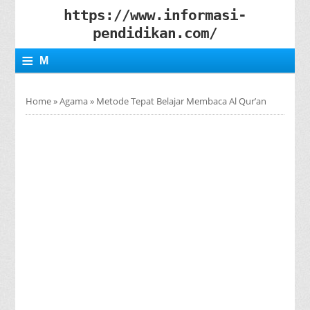
https://www.informasi-
pendidikan.com/
≡
M
E
Home
»
Agama
»
Metode Tepat Belajar Membaca Al Qur’an
N
U