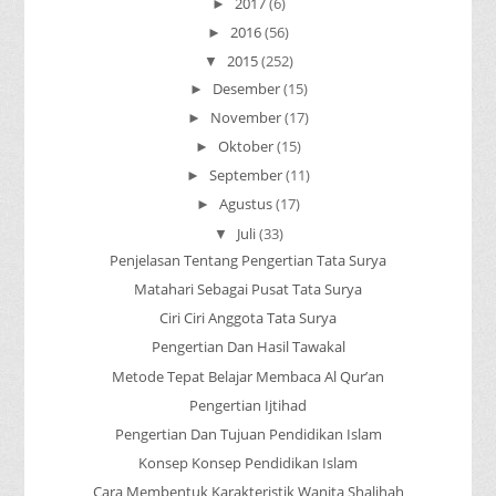
2017
(6)
►
2016
(56)
►
2015
(252)
▼
Desember
(15)
►
November
(17)
►
Oktober
(15)
►
September
(11)
►
Agustus
(17)
►
Juli
(33)
▼
Penjelasan Tentang Pengertian Tata Surya
Matahari Sebagai Pusat Tata Surya
Ciri Ciri Anggota Tata Surya
Pengertian Dan Hasil Tawakal
Metode Tepat Belajar Membaca Al Qur’an
Pengertian Ijtihad
Pengertian Dan Tujuan Pendidikan Islam
Konsep Konsep Pendidikan Islam
Cara Membentuk Karakteristik Wanita Shalihah