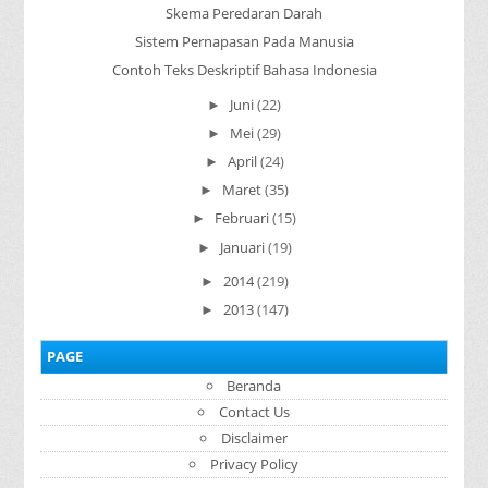
Skema Peredaran Darah
Sistem Pernapasan Pada Manusia
Contoh Teks Deskriptif Bahasa Indonesia
Juni
(22)
►
Mei
(29)
►
April
(24)
►
Maret
(35)
►
Februari
(15)
►
Januari
(19)
►
2014
(219)
►
2013
(147)
►
PAGE
Beranda
Contact Us
Disclaimer
Privacy Policy