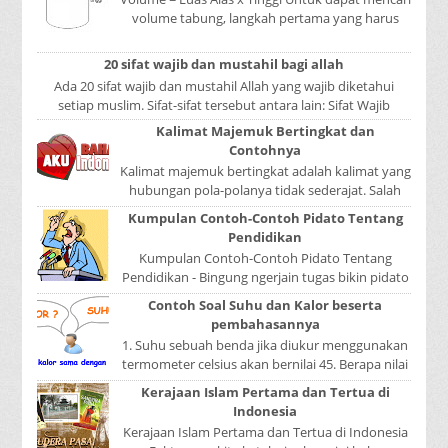
volume tabung, langkah pertama yang harus
kita lakukan adalah mencari luas lingkaran
tabun...
20 sifat wajib dan mustahil bagi allah
Ada 20 sifat wajib dan mustahil Allah yang wajib diketahui
setiap muslim. Sifat-sifat tersebut antara lain: Sifat Wajib
Tulisan A...
Kalimat Majemuk Bertingkat dan
Contohnya
Kalimat majemuk bertingkat adalah kalimat yang
hubungan pola-polanya tidak sederajat. Salah
satu pola menduduki sebagai induk kalimat, se...
Kumpulan Contoh-Contoh Pidato Tentang
Pendidikan
Kumpulan Contoh-Contoh Pidato Tentang
Pendidikan - Bingung ngerjain tugas bikin pidato
sekolah? Atau sedang nyari kumpulan contoh-
Contoh Soal Suhu dan Kalor beserta
contoh ...
pembahasannya
1. Suhu sebuah benda jika diukur menggunakan
termometer celsius akan bernilai 45. Berapa nilai
yang ditunjukkan oleh termometer Reamur, ...
Kerajaan Islam Pertama dan Tertua di
Indonesia
Kerajaan Islam Pertama dan Tertua di Indonesia