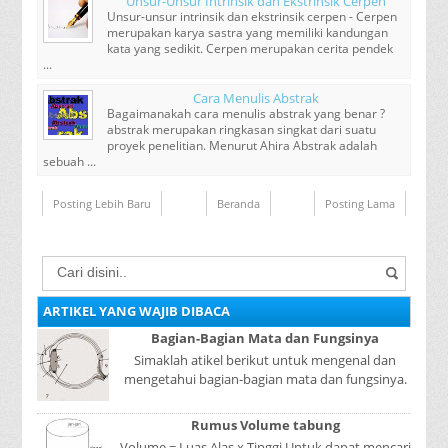
Unsur-Unsur Intrinsik dan Ekstrinsik Cerpen
Unsur-unsur intrinsik dan ekstrinsik cerpen - Cerpen
merupakan karya sastra yang memiliki kandungan
kata yang sedikit. Cerpen merupakan cerita pendek
...
Cara Menulis Abstrak
Bagaimanakah cara menulis abstrak yang benar ?
abstrak merupakan ringkasan singkat dari suatu
proyek penelitian. Menurut Ahira Abstrak adalah
sebuah ...
Posting Lebih Baru
Beranda
Posting Lama
ARTIKEL YANG WAJIB DIBACA
Bagian-Bagian Mata dan Fungsinya
Simaklah atikel berikut untuk mengenal dan
mengetahui bagian-bagian mata dan fungsinya.
Mata adalah bagian yang sangat penting, karena
mer...
Rumus Volume tabung
Volume = Luas Alas x Tinggi Untuk dapat mencari