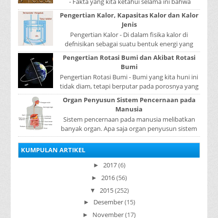
- Fakta yang kita ketahui selama ini bahwa
kerajaan Samudera Pasai merupakan kerajaan ...
Pengertian Kalor, Kapasitas Kalor dan Kalor
Jenis
Pengertian Kalor - Di dalam fisika kalor di
defnisikan sebagai suatu bentuk energi yang
dapat berpindah atau mengalir dari benda yang
Pengertian Rotasi Bumi dan Akibat Rotasi
...
Bumi
Pengertian Rotasi Bumi - Bumi yang kita huni ini
tidak diam, tetapi berputar pada porosnya yang
disebut rotasi bumi. Waktu yang diperlukan...
Organ Penyusun Sistem Pencernaan pada
Manusia
Sistem pencernaan pada manusia melibatkan
banyak organ. Apa saja organ penyusun sistem
pencernaan pada manusia ? Organ penyusun
sistem p...
KUMPULAN ARTIKEL
2017
(6)
►
2016
(56)
►
2015
(252)
▼
Desember
(15)
►
November
(17)
►