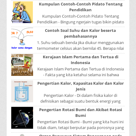
satu pola menduduki sebagai induk kalimat, se...
Kumpulan Contoh-Contoh Pidato Tentang
Pendidikan
Kumpulan Contoh-Contoh Pidato Tentang
Pendidikan - Bingung ngerjain tugas bikin pidato
sekolah? Atau sedang nyari kumpulan contoh-
Contoh Soal Suhu dan Kalor beserta
contoh ...
pembahasannya
1. Suhu sebuah benda jika diukur menggunakan
termometer celsius akan bernilai 45. Berapa nilai
yang ditunjukkan oleh termometer Reamur, ...
Kerajaan Islam Pertama dan Tertua di
Indonesia
Kerajaan Islam Pertama dan Tertua di Indonesia
- Fakta yang kita ketahui selama ini bahwa
kerajaan Samudera Pasai merupakan kerajaan ...
Pengertian Kalor, Kapasitas Kalor dan Kalor
Jenis
Pengertian Kalor - Di dalam fisika kalor di
defnisikan sebagai suatu bentuk energi yang
dapat berpindah atau mengalir dari benda yang
Pengertian Rotasi Bumi dan Akibat Rotasi
...
Bumi
Pengertian Rotasi Bumi - Bumi yang kita huni ini
tidak diam, tetapi berputar pada porosnya yang
disebut rotasi bumi. Waktu yang diperlukan...
Organ Penyusun Sistem Pencernaan pada