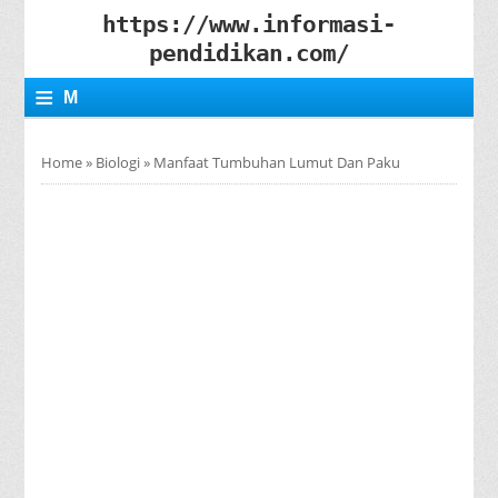
https://www.informasi-
pendidikan.com/
≡
M
E
Home
»
Biologi
»
Manfaat Tumbuhan Lumut Dan Paku
N
U