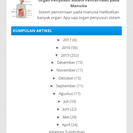
Manusia
Sistem pencernaan pada manusia melibatkan
banyak organ. Apa saja organ penyusun sistem
pencernaan pada manusia ? Organ penyusun
sistem p...
KUMPULAN ARTIKEL
2017
(6)
►
2016
(56)
►
2015
(252)
▼
Desember
(15)
►
November
(17)
►
Oktober
(15)
►
September
(11)
►
Agustus
(17)
►
Juli
(33)
►
Juni
(22)
►
Mei
(29)
►
April
(24)
▼
Adaptasi Tumbuhan