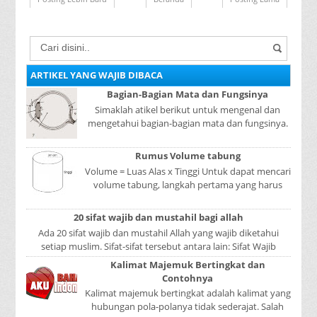
ARTIKEL YANG WAJIB DIBACA
Bagian-Bagian Mata dan Fungsinya
Simaklah atikel berikut untuk mengenal dan
mengetahui bagian-bagian mata dan fungsinya.
Mata adalah bagian yang sangat penting, karena
mer...
Rumus Volume tabung
Volume = Luas Alas x Tinggi Untuk dapat mencari
volume tabung, langkah pertama yang harus
kita lakukan adalah mencari luas lingkaran
tabun...
20 sifat wajib dan mustahil bagi allah
Ada 20 sifat wajib dan mustahil Allah yang wajib diketahui
setiap muslim. Sifat-sifat tersebut antara lain: Sifat Wajib
Tulisan A...
Kalimat Majemuk Bertingkat dan
Contohnya
Kalimat majemuk bertingkat adalah kalimat yang
hubungan pola-polanya tidak sederajat. Salah