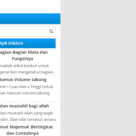
AJIB DIBACA
agian-Bagian Mata dan
Fungsinya
maklah atikel berikut untuk
enal dan mengetahui bagian-
ian mata dan fungsinya. Mata
Rumus Volume tabung
ah bagian yang sangat penting,
me = Luas Alas x Tinggi Untuk
karena mer...
pat mencari volume tabung,
gkah pertama yang harus kita
 dan mustahil bagi allah
akukan adalah mencari luas
lingkaran tabun...
 dan mustahil Allah yang wajib
lim. Sifat-sifat tersebut antara
fat Wajib Tulisan A...
imat Majemuk Bertingkat
dan Contohnya