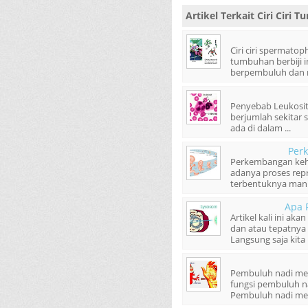
Artikel Terkait
Ciri Ciri
Ciri ciri spermato
tumbuhan berbiji i
berpembuluh dan m
Penyebab Leukosit 
berjumlah sekitar 
ada di dalam ...
Per
Perkembangan keha
adanya proses repr
terbentuknya manus
Apa 
Artikel kali ini a
dan atau tepatnya
Langsung saja kita m
Pembuluh nadi mer
fungsi pembuluh n
Pembuluh nadi memil