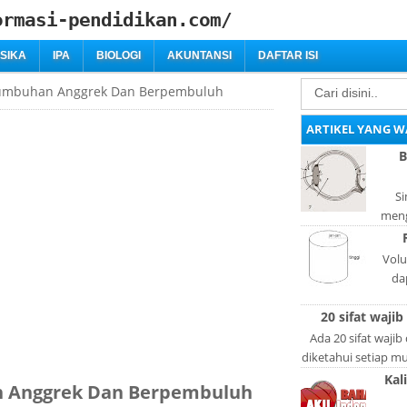
ormasi-pendidikan.com/
ISIKA
IPA
BIOLOGI
AKUNTANSI
DAFTAR ISI
 Tumbuhan Anggrek Dan Berpembuluh
ARTIKEL YANG W
B
Si
meng
bag
adal
Volu
da
lan
20 sifat wajib
l
Ada 20 sifat wajib
diketahui setiap mus
lain: Si
Kal
an Anggrek Dan Berpembuluh