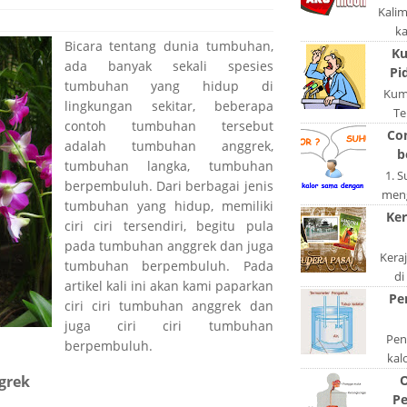
Kali
k
Bicara tentang dunia tumbuhan,
pola
Ku
ada banyak sekali spesies
po
Pi
tumbuhan yang hidup di
Kum
lingkungan sekitar, beberapa
Te
contoh tumbuhan tersebut
ngerj
Co
adalah tumbuhan anggrek,
A
b
tumbuhan langka, tumbuhan
1. 
berpembuluh. Dari berbagai jenis
meng
tumbuhan yang hidup, memiliki
akan
Ker
ciri ciri tersendiri, begitu pula
di
pada tumbuhan anggrek dan juga
Kera
tumbuhan berpembuluh. Pada
di
artikel kali ini akan kami paparkan
keta
Pe
ciri ciri tumbuhan anggrek dan
S
juga ciri ciri tumbuhan
Peng
berpembuluh.
kal
bentu
O
grek
ata
Pe