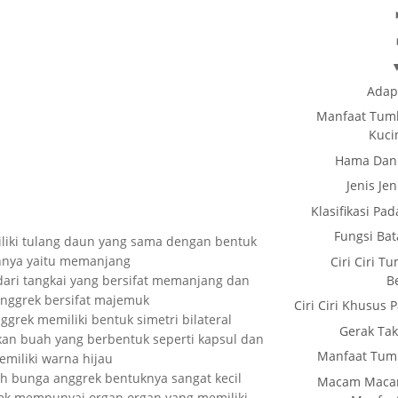
Adap
Manfaat Tum
Kucin
Hama Dan
Jenis J
Klasifikasi P
Fungsi Ba
liki tulang daun yang sama dengan bentuk
nya yaitu memanjang
Ciri Ciri 
B
dari tangkai yang bersifat memanjang dan
nggrek bersifat majemuk
Ciri Ciri Khusu
grek memiliki bentuk simetri bilateral
Gerak Ta
an buah yang berbentuk seperti kapsul dan
Manfaat Tum
emiliki warna hijau
leh bunga anggrek bentuknya sangat kecil
Macam Maca
ek mempunyai organ organ yang memiliki