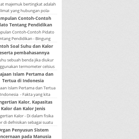
mat majemuk bertingkat adalah
alimat yang hubungan pola-
nya tidak sederajat. Salah satu
mpulan Contoh-Contoh
la menduduki sebagai induk
dato Tentang Pendidikan
kalimat, se...
pulan Contoh-Contoh Pidato
ntang Pendidikan - Bingung
ain tugas bikin pidato sekolah?
ntoh Soal Suhu dan Kalor
tau sedang nyari kumpulan
eserta pembahasannya
contoh-contoh ...
Suhu sebuah benda jika diukur
gunakan termometer celsius
 bernilai 45. Berapa nilai yang
ajaan Islam Pertama dan
tunjukkan oleh termometer
Tertua di Indonesia
Reamur, ...
jaan Islam Pertama dan Tertua
 Indonesia - Fakta yang kita
hui selama ini bahwa kerajaan
ngertian Kalor, Kapasitas
amudera Pasai merupakan
Kalor dan Kalor Jenis
kerajaan ...
ertian Kalor - Di dalam fisika
or di defnisikan sebagai suatu
k energi yang dapat berpindah
rgan Penyusun Sistem
u mengalir dari benda yang ...
ncernaan pada Manusia