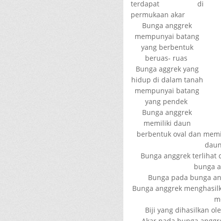
terdapat di
permukaan akar
Bunga anggrek
mempunyai batang
yang berbentuk
beruas- ruas
Bunga aggrek yang
hidup di dalam tanah
mempunyai batang
yang pendek
Bunga anggrek
memiliki daun
berbentuk oval dan memi
daun
Bunga anggrek terlihat 
bunga a
Bunga pada bunga ang
Bunga anggrek menghasilk
m
Biji yang dihasilkan o
Akar pada bunga anggr