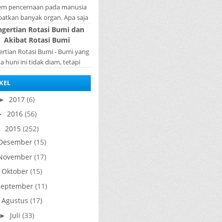
tem pencernaan pada manusia
batkan banyak organ. Apa saja
n penyusun sistem pencernaan
ngertian Rotasi Bumi dan
a manusia ? Organ penyusun
Akibat Rotasi Bumi
sistem p...
rtian Rotasi Bumi - Bumi yang
ta huni ini tidak diam, tetapi
rputar pada porosnya yang
KEL
ebut rotasi bumi. Waktu yang
diperlukan...
2017
(6)
►
2016
(56)
►
2015
(252)
▼
Desember
(15)
November
(17)
Oktober
(15)
►
September
(11)
Agustus
(17)
►
Juli
(33)
►