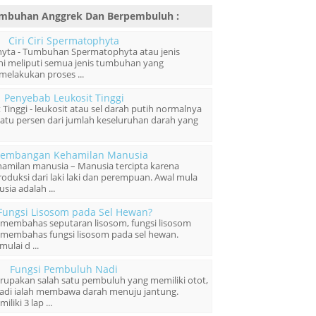
 Tumbuhan Anggrek Dan Berpembuluh
:
Ciri Ciri Spermatophyta
phyta - Tumbuhan Spermatophyta atau jenis
ni meliputi semua jenis tumbuhan yang
elakukan proses ...
Penyebab Leukosit Tinggi
Tinggi - leukosit atau sel darah putih normalnya
satu persen dari jumlah keseluruhan darah yang
kembangan Kehamilan Manusia
milan manusia – Manusia tercipta karena
oduksi dari laki laki dan perempuan. Awal mula
ia adalah ...
Fungsi Lisosom pada Sel Hewan?
kan membahas seputaran lisosom, fungsi lisosom
 membahas fungsi lisosom pada sel hewan.
ulai d ...
Fungsi Pembuluh Nadi
upakan salah satu pembuluh yang memiliki otot,
adi ialah membawa darah menuju jantung.
iki 3 lap ...