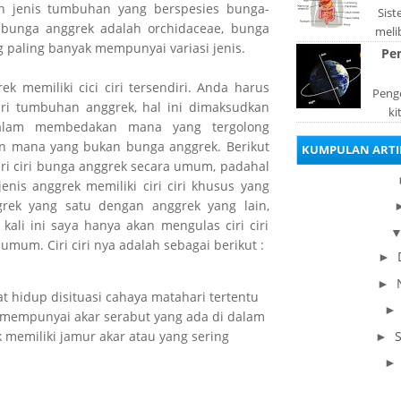
 jenis tumbuhan yang berspesies bunga-
Sis
 bunga anggrek adalah orchidaceae, bunga
meli
 paling banyak mempunyai variasi jenis.
orga
Pe
pad
ek memiliki cici ciri tersendiri. Anda harus
Penge
iri tumbuhan anggrek, hal ini dimaksudkan
ki
lam membedakan mana yang tergolong
be
n mana yang bukan bunga anggrek. Berikut
KUMPULAN ARTI
dis
iri ciri bunga anggrek secara umum, padahal
enis anggrek memiliki ciri ciri khusus yang
ek yang satu dengan anggrek yang lain,
li ini saya hanya akan mengulas ciri ciri
umum. Ciri ciri nya adalah sebagai berikut :
►
►
t hidup disituasi cahaya matahari tertentu
 mempunyai akar serabut yang ada di dalam
 memiliki jamur akar atau yang sering
►