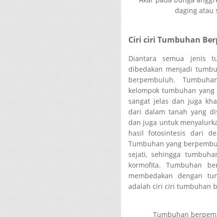
daging atau 
Ciri ciri Tumbuhan B
Diantara semua jenis 
dibedakan menjadi tumb
berpembuluh. Tumbuha
kelompok tumbuhan yang
sangat jelas dan juga kh
dari dalam tanah yang di
dan juga untuk menyalurka
hasil fotosintesis dari
Tumbuhan yang berpembul
sejati, sehingga tumbuh
kormofita. Tumbuhan ber
membedakan dengan tum
adalah ciri ciri tumbuhan
Tumbuhan berpembu