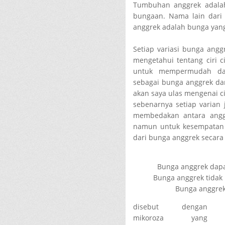
Tumbuhan anggrek adalah
bungaan. Nama lain dari
anggrek adalah bunga yang
Setiap variasi bunga anggr
mengetahui tentang ciri c
untuk mempermudah da
sebagai bunga anggrek da
akan saya ulas mengenai c
sebenarnya setiap varian j
membedakan antara anggr
namun untuk kesempatan ka
dari bunga anggrek secara 
Bunga anggrek dapa
Bunga anggrek tidak
Bunga anggrek
disebut dengan
mikoroza yang