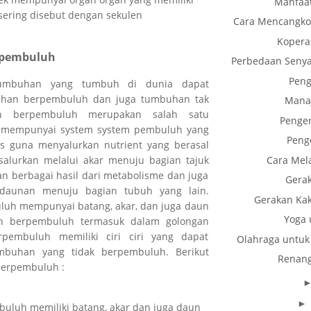
Manfaat
sering disebut dengan sekulen
Cara Mencangk
Kopera
erpembuluh
Perbedaan Senya
Peng
tumbuhan yang tumbuh di dunia dapat
uhan berpembuluh dan juga tumbuhan tak
Mana
n berpembuluh merupakan salah satu
Penge
 mempunyai system system pembuluh yang
Peng
as guna menyalurkan nutrient yang berasal
Cara Mel
salurkan melalui akar menuju bagian tajuk
n berbagai hasil dari metabolisme dan juga
Gera
 dedaunan menuju bagian tubuh yang lain.
Gerakan Kak
uh mempunyai batang, akar, dan juga daun
Yoga 
an berpembuluh termasuk dalam golongan
pembuluh memiliki ciri ciri yang dapat
Olahraga untuk
buhan yang tidak berpembuluh. Berikut
Renang
 berpembuluh :
luh memiliki batang, akar dan juga daun