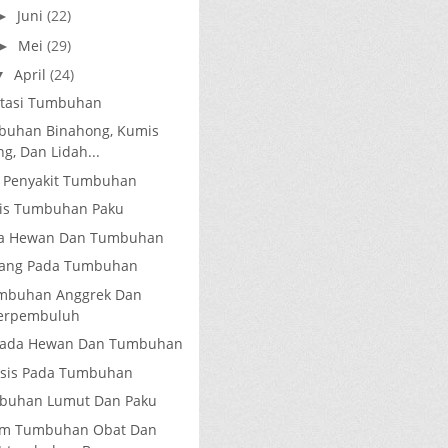
Juni
(22)
►
Mei
(29)
►
April
(24)
▼
tasi Tumbuhan
buhan Binahong, Kumis
g, Dan Lidah...
 Penyakit Tumbuhan
enis Tumbuhan Paku
ada Hewan Dan Tumbuhan
tang Pada Tumbuhan
Tumbuhan Anggrek Dan
erpembuluh
s Pada Hewan Dan Tumbuhan
ksis Pada Tumbuhan
buhan Lumut Dan Paku
m Tumbuhan Obat Dan