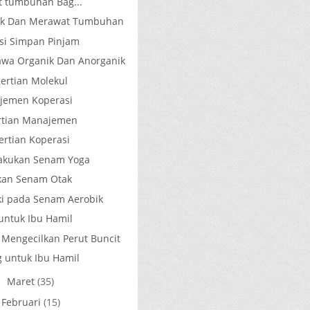
 tumbuhan Bag...
ok Dan Merawat Tumbuhan
si Simpan Pinjam
wa Organik Dan Anorganik
ertian Molekul
jemen Koperasi
rtian Manajemen
ertian Koperasi
akukan Senam Yoga
kan Senam Otak
i pada Senam Aerobik
untuk Ibu Hamil
 Mengecilkan Perut Buncit
 untuk Ibu Hamil
Maret
(35)
►
Februari
(15)
►