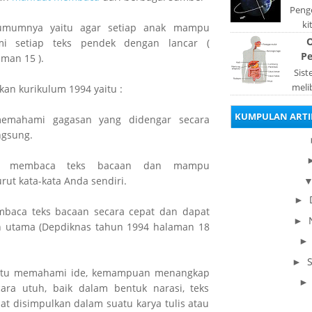
Penge
ki
mumnya yaitu agar setiap anak mampu
be
O
 setiap teks pendek dengan lancar (
dis
Pe
man 15 ).
Sis
meli
n kurikulum 1994 yaitu :
orga
KUMPULAN ARTI
pad
memahami gagasan yang didengar secara
ngsung.
at membaca teks bacaan dan mampu
ut kata-kata Anda sendiri.
►
mbaca teks bacaan secara cepat dan dapat
►
n utama (Depdiknas tahun 1994 halaman 18
►
aitu memahami ide, kemampuan menangkap
ra utuh, baik dalam bentuk narasi, teks
at disimpulkan dalam suatu karya tulis atau