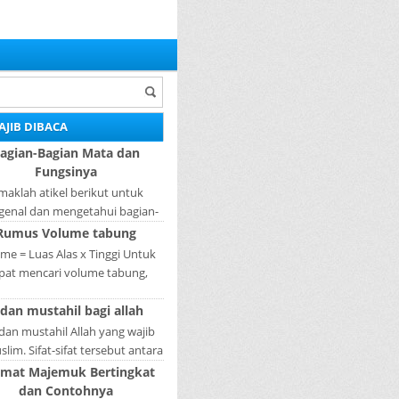
AJIB DIBACA
agian-Bagian Mata dan
Fungsinya
maklah atikel berikut untuk
enal dan mengetahui bagian-
ian mata dan fungsinya. Mata
Rumus Volume tabung
ah bagian yang sangat penting,
me = Luas Alas x Tinggi Untuk
karena mer...
pat mencari volume tabung,
gkah pertama yang harus kita
 dan mustahil bagi allah
akukan adalah mencari luas
lingkaran tabun...
 dan mustahil Allah yang wajib
lim. Sifat-sifat tersebut antara
fat Wajib Tulisan A...
imat Majemuk Bertingkat
dan Contohnya