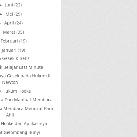
Juni
(22)
►
Mei
(29)
►
April
(24)
►
Maret
(35)
►
Februari
(15)
►
Januari
(19)
▼
 Gesek Kinetis
k Belajar Last Minute
aya Gesek pada Hukum II
Newton
ik Hukum Hooke
ca Dan Manfaat Membaca
isi Membaca Menurut Para
Ahli
 Hooke dan Aplikasinya
ifat Gelombang Bunyi