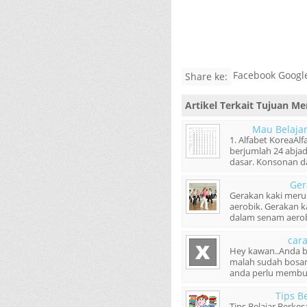
Facebook Google
Share ke:
Artikel Terkait
Tujuan Me
Mau Belajar
1. Alfabet KoreaAl
berjumlah 24 abjad
dasar. Konsonan da
Ger
Gerakan kaki meru
aerobik. Gerakan k
dalam senam aerobik
car
Hey kawan..Anda bos
malah sudah bos
anda perlu membuat
Tips B
Tips Belajar Berkes