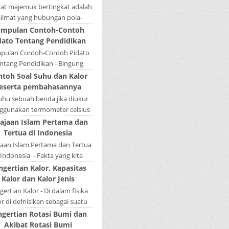
mat majemuk bertingkat adalah
alimat yang hubungan pola-
nya tidak sederajat. Salah satu
mpulan Contoh-Contoh
la menduduki sebagai induk
dato Tentang Pendidikan
kalimat, se...
pulan Contoh-Contoh Pidato
ntang Pendidikan - Bingung
ain tugas bikin pidato sekolah?
ntoh Soal Suhu dan Kalor
tau sedang nyari kumpulan
eserta pembahasannya
contoh-contoh ...
Suhu sebuah benda jika diukur
gunakan termometer celsius
 bernilai 45. Berapa nilai yang
ajaan Islam Pertama dan
tunjukkan oleh termometer
Tertua di Indonesia
Reamur, ...
jaan Islam Pertama dan Tertua
 Indonesia - Fakta yang kita
hui selama ini bahwa kerajaan
ngertian Kalor, Kapasitas
amudera Pasai merupakan
Kalor dan Kalor Jenis
kerajaan ...
ertian Kalor - Di dalam fisika
or di defnisikan sebagai suatu
k energi yang dapat berpindah
ngertian Rotasi Bumi dan
u mengalir dari benda yang ...
Akibat Rotasi Bumi