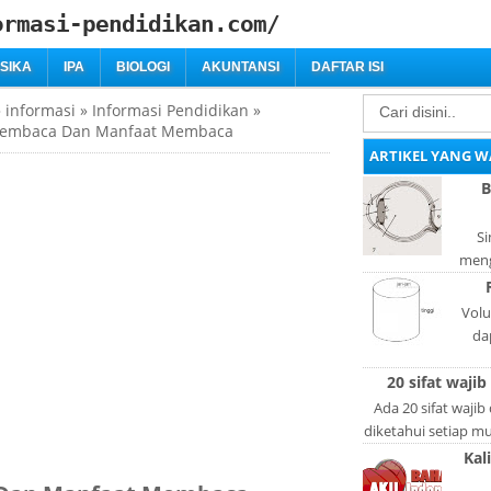
ormasi-pendidikan.com/
ISIKA
IPA
BIOLOGI
AKUNTANSI
DAFTAR ISI
»
informasi
»
Informasi Pendidikan
»
embaca Dan Manfaat Membaca
ARTIKEL YANG W
B
Si
meng
bag
adal
Volu
da
lan
20 sifat wajib
l
Ada 20 sifat wajib
diketahui setiap mus
lain: Si
Kal