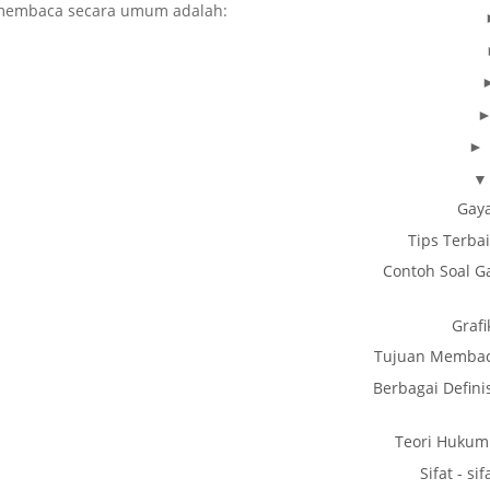
n membaca secara umum adalah:
Gaya
Tips Terbai
Contoh Soal G
Graf
Tujuan Memba
Berbagai Defin
Teori Hukum
Sifat - s