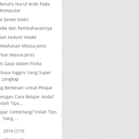
Menulis Huruf Arab Pada
Komputer
a Gesek Statis
ooke dan Pembahasannya
tian Hukum Hooke
mbahasan Massa Jenis
tian Massa Jenis
nis Gaya dalam Fisika
ahasa Inggris Yang Super
Lengkap
ng Berkesan untuk Pelajar
engan Cara Belajar Anda?
nilah Tips...
ajar Cemerlang? Inilah Tips
Yang ...
2014
(219)
►