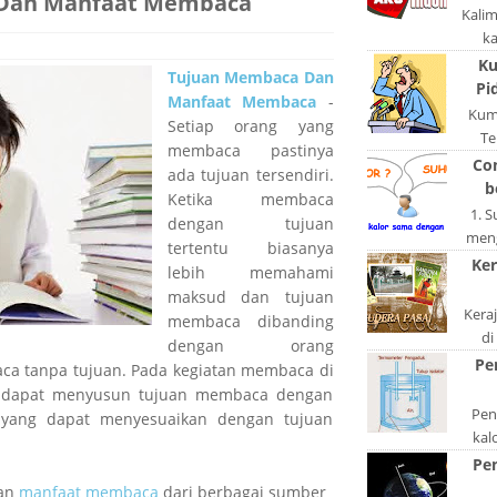
Dan Manfaat Membaca
Kali
k
pola
Ku
Tujuan Membaca Dan
po
Pi
Manfaat Membaca
-
Kum
Setiap orang yang
Te
membaca pastinya
ngerj
Co
ada tujuan tersendiri.
A
b
Ketika membaca
1. 
dengan tujuan
meng
tertentu biasanya
akan
Ker
lebih memahami
di
maksud dan tujuan
Kera
membaca dibanding
di
dengan orang
keta
Pe
a tanpa tujuan. Pada kegiatan membaca di
S
n dapat menyusun tujuan membaca dengan
Peng
yang dapat menyesuaikan dengan tujuan
kal
.
bentu
Pe
ata
dan
manfaat membaca
dari berbagai sumber