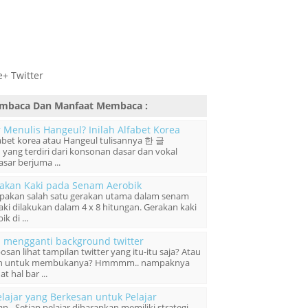
+ Twitter
mbaca Dan Manfaat Membaca
:
 Menulis Hangeul? Inilah Alfabet Korea
fabet korea atau Hangeul tulisannya 한 글
 yang terdiri dari konsonan dasar dan vokal
sar berjuma ...
akan Kaki pada Senam Aerobik
pakan salah satu gerakan utama dalam senam
aki dilakukan dalam 4 x 8 hitungan. Gerakan kaki
 di ...
a mengganti background twitter
an lihat tampilan twitter yang itu-itu saja? Atau
an untuk membukanya? Hmmmm.. nampaknya
 hal bar ...
elajar yang Berkesan untuk Pelajar
an - Setiap pelajar diharapkan memiliki strategi