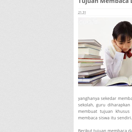
Tujuan Membaca 
21.31
yanghanya sekedar membac
sekolah, guru diharapka
membuat tujuan khusus 
membaca siswa itu sendiri
Berikut tujuan membaca 