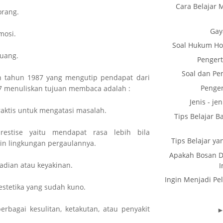
Cara Belajar 
orang.
Gay
mosi.
Soal Hukum H
luang.
Penger
Soal dan Pe
n tahun 1987 yang mengutip pendapat dari
Penger
7 menuliskan tujuan membaca adalah :
Jenis - je
praktis untuk mengatasi masalah.
Tips Belajar B
restise yaitu mendapat rasa lebih bila
Tips Belajar ya
in lingkungan pergaulannya.
Apakah Bosan D
adian atau keyakinan.
I
Ingin Menjadi Pel
stetika yang sudah kuno.
erbagai kesulitan, ketakutan, atau penyakit