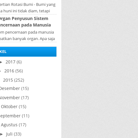
rtian Rotasi Bumi - Bumi yang
ta huni ini tidak diam, tetapi
rputar pada porosnya yang
rgan Penyusun Sistem
ebut rotasi bumi. Waktu yang
ncernaan pada Manusia
diperlukan...
tem pencernaan pada manusia
batkan banyak organ. Apa saja
n penyusun sistem pencernaan
KEL
a manusia ? Organ penyusun
sistem p...
2017
(6)
►
2016
(56)
►
2015
(252)
▼
Desember
(15)
November
(17)
Oktober
(15)
►
September
(11)
Agustus
(17)
►
Juli
(33)
►