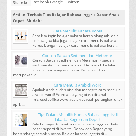
Facebook Google+ Twitter
Share ke:
Artikel Terkait
Tips Belajar Bahasa Inggris Dasar Anak
Cepat, Mudah
:
Cara Menulis Bahasa Korea
Saat kita ingin belajar bahasa korea alangkah lebih
baiknya jika kita juga belajar cara menulis bahasa
korea. Dengan belajar cara menulis bahasa kore ...
Contoh Batuan Sedimen dan Metamorf
Contoh Batuan Sedimen dan Metamorf - batuan
sedimen dan batuan metamorf termasuk kedalam
jenis batuan yang ada bumi. Batuan sedimen
merupakan je ...
Cara Menulis Arab di Word
Apakah anda sudah bisa dan mengerti cara menulis
arab di word? Word atau yang biasa dikenal
microsoft office word adalah sebuah perangkat lunak
aplik ...
Tips Dalam Memilih Kursus Bahasa Inggris di
Jakarta, Bogor dan Depok
Ada berbagai tempat kursus bahasa inggris di kota
besar seperti di Jakarta, Depok dan Bogor yang
berkembang semakin pesat. Belajar bahasa inggris di ...