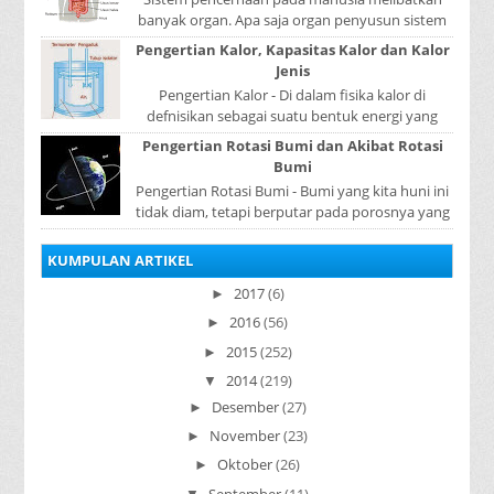
banyak organ. Apa saja organ penyusun sistem
pencernaan pada manusia ? Organ penyusun
Pengertian Kalor, Kapasitas Kalor dan Kalor
sistem p...
Jenis
Pengertian Kalor - Di dalam fisika kalor di
defnisikan sebagai suatu bentuk energi yang
dapat berpindah atau mengalir dari benda yang
Pengertian Rotasi Bumi dan Akibat Rotasi
...
Bumi
Pengertian Rotasi Bumi - Bumi yang kita huni ini
tidak diam, tetapi berputar pada porosnya yang
disebut rotasi bumi. Waktu yang diperlukan...
KUMPULAN ARTIKEL
2017
(6)
►
2016
(56)
►
2015
(252)
►
2014
(219)
▼
Desember
(27)
►
November
(23)
►
Oktober
(26)
►
September
(11)