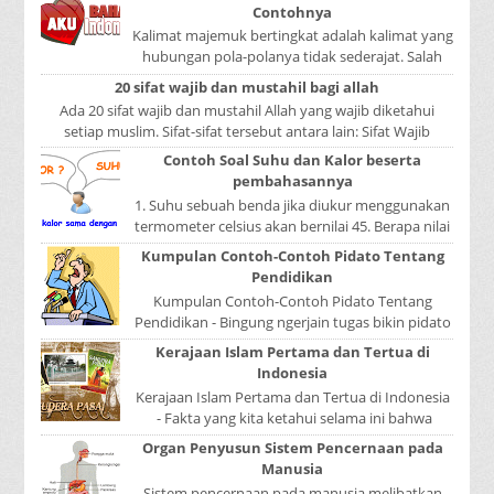
Contohnya
Kalimat majemuk bertingkat adalah kalimat yang
hubungan pola-polanya tidak sederajat. Salah
satu pola menduduki sebagai induk kalimat, se...
20 sifat wajib dan mustahil bagi allah
Ada 20 sifat wajib dan mustahil Allah yang wajib diketahui
setiap muslim. Sifat-sifat tersebut antara lain: Sifat Wajib
Tulisan A...
Contoh Soal Suhu dan Kalor beserta
pembahasannya
1. Suhu sebuah benda jika diukur menggunakan
termometer celsius akan bernilai 45. Berapa nilai
yang ditunjukkan oleh termometer Reamur, ...
Kumpulan Contoh-Contoh Pidato Tentang
Pendidikan
Kumpulan Contoh-Contoh Pidato Tentang
Pendidikan - Bingung ngerjain tugas bikin pidato
sekolah? Atau sedang nyari kumpulan contoh-
Kerajaan Islam Pertama dan Tertua di
contoh ...
Indonesia
Kerajaan Islam Pertama dan Tertua di Indonesia
- Fakta yang kita ketahui selama ini bahwa
kerajaan Samudera Pasai merupakan kerajaan ...
Organ Penyusun Sistem Pencernaan pada
Manusia
Sistem pencernaan pada manusia melibatkan