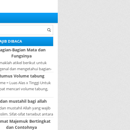
AJIB DIBACA
agian-Bagian Mata dan
Fungsinya
maklah atikel berikut untuk
enal dan mengetahui bagian-
ian mata dan fungsinya. Mata
Rumus Volume tabung
ah bagian yang sangat penting,
me = Luas Alas x Tinggi Untuk
karena mer...
pat mencari volume tabung,
gkah pertama yang harus kita
 dan mustahil bagi allah
akukan adalah mencari luas
lingkaran tabun...
 dan mustahil Allah yang wajib
lim. Sifat-sifat tersebut antara
fat Wajib Tulisan A...
imat Majemuk Bertingkat
dan Contohnya