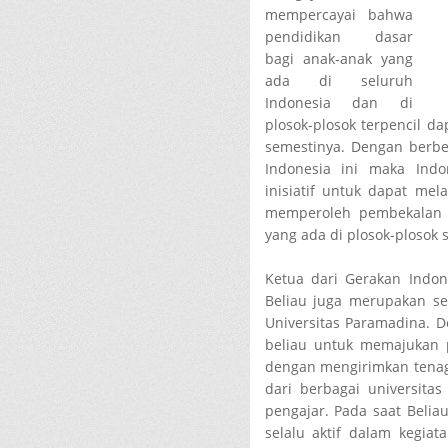
mempercayai bahwa
pendidikan dasar
bagi anak-anak yang
ada di seluruh
Indonesia dan di
plosok-plosok terpencil d
semestinya. Dengan berbe
Indonesia ini maka Ind
inisiatif untuk dapat me
memperoleh pembekalan y
yang ada di plosok-plosok 
Ketua dari Gerakan Indon
Beliau juga merupakan seo
Universitas Paramadina. D
beliau untuk memajukan pe
dengan mengirimkan tenaga
dari berbagai universita
pengajar. Pada saat Belia
selalu aktif dalam kegiat