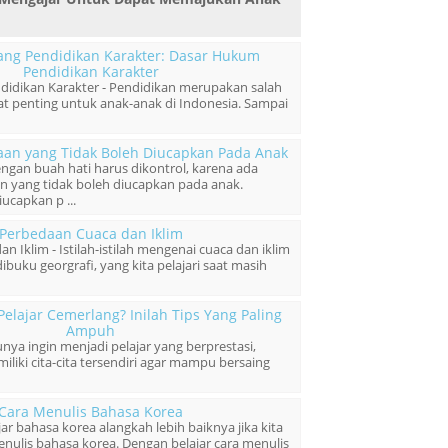
kang Pendidikan Karakter: Dasar Hukum
Pendidikan Karakter
didikan Karakter - Pendidikan merupakan salah
at penting untuk anak-anak di Indonesia. Sampai
taan yang Tidak Boleh Diucapkan Pada Anak
engan buah hati harus dikontrol, karena ada
n yang tidak boleh diucapkan pada anak.
iucapkan p ...
Perbedaan Cuaca dan Iklim
 Iklim - Istilah-istilah mengenai cuaca dan iklim
dibuku georgrafi, yang kita pelajari saat masih
Pelajar Cemerlang? Inilah Tips Yang Paling
Ampuh
unya ingin menjadi pelajar yang berprestasi,
liki cita-cita tersendiri agar mampu bersaing
Cara Menulis Bahasa Korea
ajar bahasa korea alangkah lebih baiknya jika kita
menulis bahasa korea. Dengan belajar cara menulis