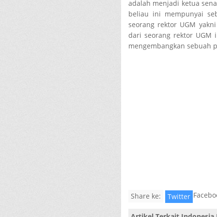
adalah menjadi ketua sena
beliau ini mempunyai s
seorang rektor UGM yakni 
dari seorang rektor UGM in
mengembangkan sebuah pr
Facebo
Share ke:
Twitter
Artikel Terkait
Indonesia