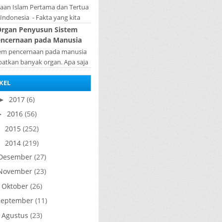
jaan Islam Pertama dan Tertua
 Indonesia - Fakta yang kita
hui selama ini bahwa kerajaan
rgan Penyusun Sistem
amudera Pasai merupakan
ncernaan pada Manusia
kerajaan ...
tem pencernaan pada manusia
batkan banyak organ. Apa saja
n penyusun sistem pencernaan
KEL
a manusia ? Organ penyusun
sistem p...
2017
(6)
►
2016
(56)
►
2015
(252)
►
2014
(219)
▼
Desember
(27)
November
(23)
Oktober
(26)
►
September
(11)
Agustus
(23)
►