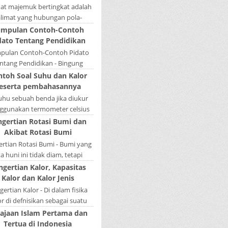
mat majemuk bertingkat adalah
alimat yang hubungan pola-
nya tidak sederajat. Salah satu
mpulan Contoh-Contoh
la menduduki sebagai induk
dato Tentang Pendidikan
kalimat, se...
pulan Contoh-Contoh Pidato
ntang Pendidikan - Bingung
ain tugas bikin pidato sekolah?
ntoh Soal Suhu dan Kalor
tau sedang nyari kumpulan
eserta pembahasannya
contoh-contoh ...
Suhu sebuah benda jika diukur
gunakan termometer celsius
 bernilai 45. Berapa nilai yang
ngertian Rotasi Bumi dan
tunjukkan oleh termometer
Akibat Rotasi Bumi
Reamur, ...
rtian Rotasi Bumi - Bumi yang
ta huni ini tidak diam, tetapi
rputar pada porosnya yang
ngertian Kalor, Kapasitas
ebut rotasi bumi. Waktu yang
Kalor dan Kalor Jenis
diperlukan...
ertian Kalor - Di dalam fisika
or di defnisikan sebagai suatu
k energi yang dapat berpindah
ajaan Islam Pertama dan
u mengalir dari benda yang ...
Tertua di Indonesia