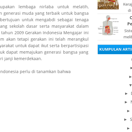
Kera
upakan lembaga nirlaba untuk melatih,
di
n generasi muda yang terbaik untuk bangsa
keta
O
 bertujuan untuk mengabdi sebagai tenaga
S
Pe
ang sekolah dasar serta masyarakat dalam
Sis
i tahun 2009 Gerakan Indonesia Mengajar ini
meli
am akan tetapi gerakan ini telah merangkul
orga
rakat untuk dapat ikut serta berpartisipasi
KUMPULAN ARTI
pad
ntuk dapat memajukan generasi bangsa yang
i janji kemerdekaan.
 Indonesia perlu di tanamkan bahwa
►
►
►