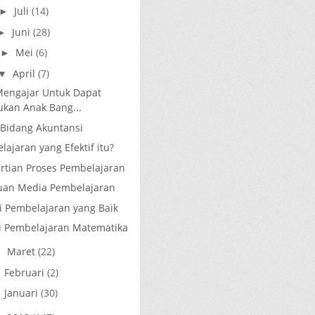
Juli
(14)
►
Juni
(28)
►
Mei
(6)
►
April
(7)
▼
Mengajar Untuk Dapat
kan Anak Bang...
Bidang Akuntansi
ajaran yang Efektif itu?
tian Proses Pembelajaran
uan Media Pembelajaran
i Pembelajaran yang Baik
si Pembelajaran Matematika
Maret
(22)
►
Februari
(2)
►
Januari
(30)
►