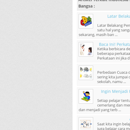
Bangsa
:
Latar Bela
Latar Belakang Pen
satu hal yang sang
sekarang, masih ban ...
Baca Ini! Perka
Ketika berbicara d
beberapa perkataa
Perkataan ini jika d
Perbedaan Cuaca dan
sering kita jumpai 
sekolah, namu ...
Ingin Menjadi 
Setiap pelajar tent
cemerlang dan memi
dan menjadi yang terb ...
Saat kita ingin bel
juga belajar cara 