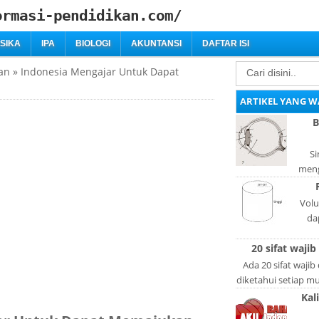
ormasi-pendidikan.com/
ISIKA
IPA
BIOLOGI
AKUNTANSI
DAFTAR ISI
an
»
Indonesia Mengajar Untuk Dapat
ARTIKEL YANG W
B
Si
meng
bag
adal
Volu
da
lan
20 sifat wajib
l
Ada 20 sifat wajib
diketahui setiap mus
lain: Si
Kal