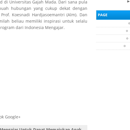
d di Universitas Gajah Mada. Dari sana pula
ebuah hubungan yang cukup dekat dengan
Prof. Koesnadi Hardjasoemantri (Alm). Dan
PAGE
ilah beliau memiliki inspirasi untuk selalu
ogram dari Indonesia Mengajar.
ok Google+
 Mengajar Untuk Dapat Memajukan Anak