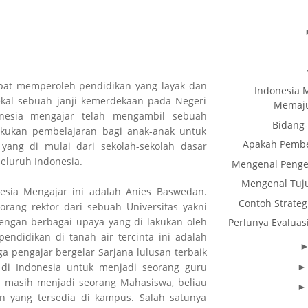
apat memperoleh pendidikan yang layak dan
Indonesia 
kal sebuah janji kemerdekaan pada Negeri
Memaju
onesia mengajar telah mengambil sebuah
Bidang-
lakukan pembelajaran bagi anak-anak untuk
Apakah Pembel
ang di mulai dari sekolah-sekolah dasar
seluruh Indonesia.
Mengenal Penger
Mengenal Tuj
esia Mengajar ini adalah Anies Baswedan.
Contoh Strateg
rang rektor dari sebuah Universitas yakni
engan berbagai upaya yang di lakukan oleh
Perlunya Evalua
ndidikan di tanah air tercinta ini adalah
 pengajar bergelar Sarjana lulusan terbaik
s di Indonesia untuk menjadi seorang guru
u masih menjadi seorang Mahasiswa, beliau
an yang tersedia di kampus. Salah satunya