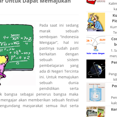
ar Untuk Dapat Memajukan
Kali
k
pola
Ku
po
Pi
Pada saat ini sedang
Kum
marak sebuah
Te
semboyan “Indonesia
ngerj
Co
Mengajar”, hal ini
A
b
pastinya sudah pasti
1. 
berkaitan dengan
meng
sebuah sistem
akan
Pe
pembelajaran yang
di
ada di Negeri Tercinta
Penge
ini. Untuk memajukan
ki
sebuah dunia
be
Pe
pendidikan serta
dis
ak bangsa sebagai penerus bangsa maka
Peng
 mengajar akan memberikan sebuah festival
kal
engundang masyarakat semua ikut serta
bentu
Ker
ata