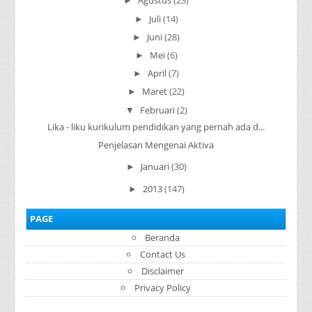
Agustus
(23)
►
Juli
(14)
►
Juni
(28)
►
Mei
(6)
►
April
(7)
►
Maret
(22)
►
Februari
(2)
▼
Lika - liku kurikulum pendidikan yang pernah ada d...
Penjelasan Mengenai Aktiva
Januari
(30)
►
2013
(147)
►
PAGE
Beranda
Contact Us
Disclaimer
Privacy Policy