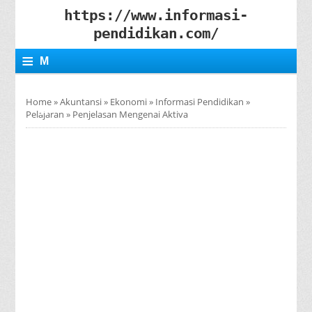
https://www.informasi-
pendidikan.com/
≡
M
E
Home
»
Akuntansi
»
Ekonomi
»
Informasi Pendidikan
»
N
Pelajaran
»
Penjelasan Mengenai Aktiva
U