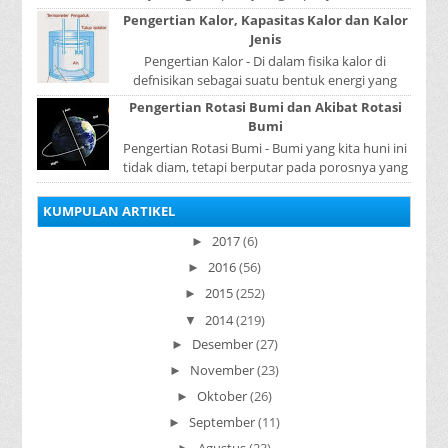
pencernaan pada manusia ? Organ penyusun
Pengertian Kalor, Kapasitas Kalor dan Kalor
sistem p...
Jenis
Pengertian Kalor - Di dalam fisika kalor di
defnisikan sebagai suatu bentuk energi yang
dapat berpindah atau mengalir dari benda yang
Pengertian Rotasi Bumi dan Akibat Rotasi
...
Bumi
Pengertian Rotasi Bumi - Bumi yang kita huni ini
tidak diam, tetapi berputar pada porosnya yang
disebut rotasi bumi. Waktu yang diperlukan...
KUMPULAN ARTIKEL
2017
(6)
►
2016
(56)
►
2015
(252)
►
2014
(219)
▼
Desember
(27)
►
November
(23)
►
Oktober
(26)
►
September
(11)
►