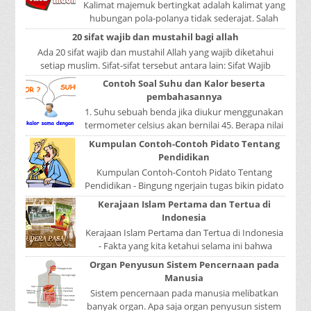
Kalimat majemuk bertingkat adalah kalimat yang
hubungan pola-polanya tidak sederajat. Salah
satu pola menduduki sebagai induk kalimat, se...
20 sifat wajib dan mustahil bagi allah
Ada 20 sifat wajib dan mustahil Allah yang wajib diketahui
setiap muslim. Sifat-sifat tersebut antara lain: Sifat Wajib
Tulisan A...
Contoh Soal Suhu dan Kalor beserta
pembahasannya
1. Suhu sebuah benda jika diukur menggunakan
termometer celsius akan bernilai 45. Berapa nilai
yang ditunjukkan oleh termometer Reamur, ...
Kumpulan Contoh-Contoh Pidato Tentang
Pendidikan
Kumpulan Contoh-Contoh Pidato Tentang
Pendidikan - Bingung ngerjain tugas bikin pidato
sekolah? Atau sedang nyari kumpulan contoh-
Kerajaan Islam Pertama dan Tertua di
contoh ...
Indonesia
Kerajaan Islam Pertama dan Tertua di Indonesia
- Fakta yang kita ketahui selama ini bahwa
kerajaan Samudera Pasai merupakan kerajaan ...
Organ Penyusun Sistem Pencernaan pada
Manusia
Sistem pencernaan pada manusia melibatkan
banyak organ. Apa saja organ penyusun sistem